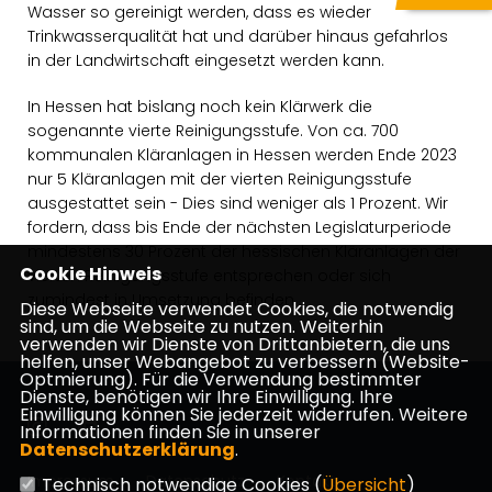
Wasser so gereinigt werden, dass es wieder
Trinkwasserqualität hat und darüber hinaus gefahrlos
in der Landwirtschaft eingesetzt werden kann.
In Hessen hat bislang noch kein Klärwerk die
sogenannte vierte Reinigungsstufe. Von ca. 700
kommunalen Kläranlagen in Hessen werden Ende 2023
nur 5 Kläranlagen mit der vierten Reinigungsstufe
ausgestattet sein - Dies sind weniger als 1 Prozent. Wir
fordern, dass bis Ende der nächsten Legislaturperiode
mindestens 30 Prozent der hessischen Kläranlagen der
Cookie Hinweis
vierten Reinigungsstufe entsprechen oder sich
zumindest in Umsetzung befinden.
Diese Webseite verwendet Cookies, die notwendig
sind, um die Webseite zu nutzen. Weiterhin
verwenden wir Dienste von Drittanbietern, die uns
helfen, unser Webangebot zu verbessern (Website-
Optmierung). Für die Verwendung bestimmter
Dienste, benötigen wir Ihre Einwilligung. Ihre
Einwilligung können Sie jederzeit widerrufen. Weitere
Informationen finden Sie in unserer
Datenschutzerklärung
.
Impressum
Datenschutz
Kontakt
Technisch notwendige Cookies (
Übersicht
)