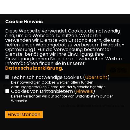
Cookie Hinweis
Diese Webseite verwendet Cookies, die notwendig
sind, um die Webseite zu nutzen. Weiterhin
verwenden wir Dienste von Drittanbietern, die uns
helfen, unser Webangebot zu verbessern (Website-
Optmierung). Für die Verwendung bestimmter
Dienste, benötigen wir Ihre Einwilligung. Ihre
Impressum
Datenschutz
Kontakt
Einwilligung können Sie jederzeit widerrufen. Weitere
Informationen finden Sie in unserer
Datenschutzerklärung
.
KlimaUnion
Technisch notwendige Cookies (
Übersicht
)
Die notwendigen Cookies werden allein für den
©2026 KlimaUnion e.V. | Alle
ordnungsgemäßen Gebrauch der Webseite benötigt.
Cookies von Drittanbietern (
Hinweis
)
Rechte vorbehalten.
Derzeit verzichten wir auf Scripte von Drittanbietern auf der
Webseite.
Realisation: Sharkness Media GmbH & Co. KG
Einverstanden